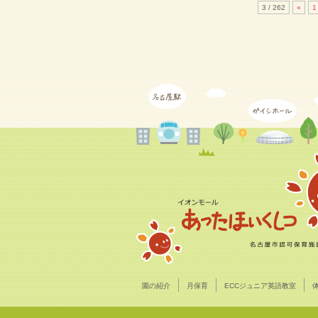
3 / 262
«
1
園の紹介
月保育
ECCジュニア英語教室