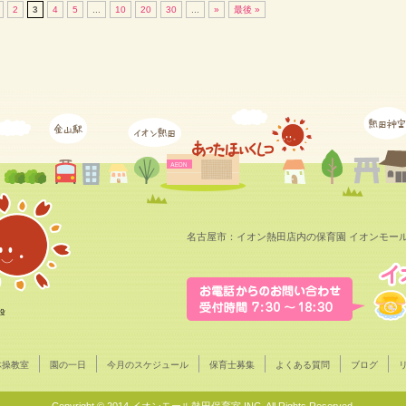
2
3
4
5
...
10
20
30
...
»
最後 »
名古屋市：イオン熱田店内の保育園 イオンモー
体操教室
園の一日
今月のスケジュール
保育士募集
よくある質問
ブログ
Copyright © 2014 イオンモール熱田保育室 INC. All Rights Reserved.