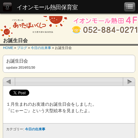
イオンモール熱田保育室
お誕生日会
HOME
»
ブログ
»
今日の出来事
» お誕生日会
お誕生日会
update 2014/01/30
１月生まれのお友達のお誕生日会をしました。
『にゃーご』という大型絵本を見ましたよ。
カテゴリー:
今日の出来事