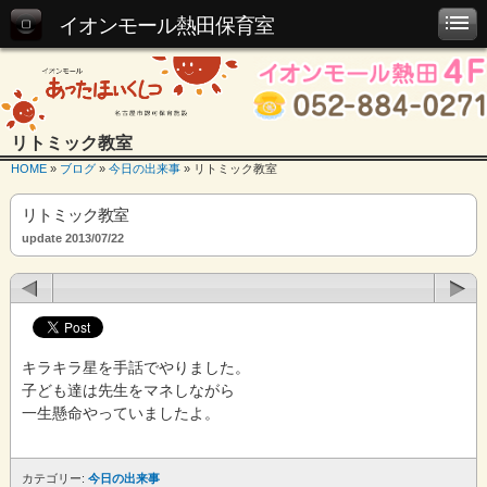
イオンモール熱田保育室
リトミック教室
HOME
»
ブログ
»
今日の出来事
» リトミック教室
リトミック教室
update 2013/07/22
キラキラ星を手話でやりました。
子ども達は先生をマネしながら
一生懸命やっていましたよ。
カテゴリー:
今日の出来事